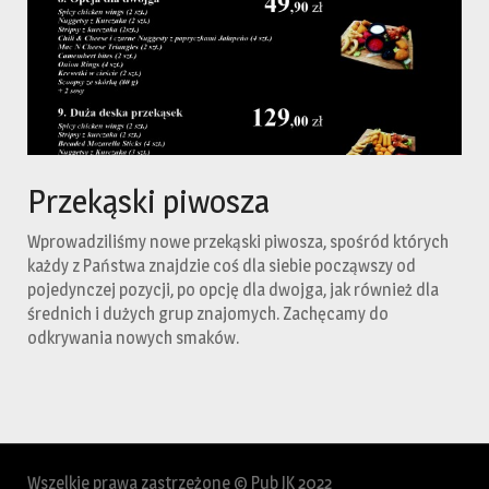
Przekąski piwosza
Wprowadziliśmy nowe przekąski piwosza, spośród których
każdy z Państwa znajdzie coś dla siebie począwszy od
pojedynczej pozycji, po opcję dla dwojga, jak również dla
średnich i dużych grup znajomych. Zachęcamy do
odkrywania nowych smaków.
Wszelkie prawa zastrzeżone © Pub JK 2022